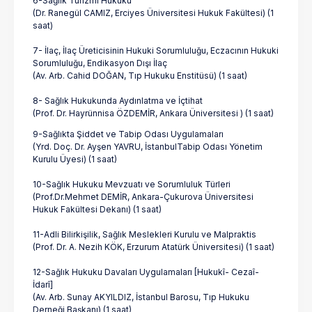
6-Sağlık Turizmi Hukuku
(Dr. Ranegül CAMIZ, Erciyes Üniversitesi Hukuk Fakültesi) (1
saat)
7- İlaç, İlaç Üreticisinin Hukuki Sorumluluğu, Eczacının Hukuki
Sorumluluğu, Endikasyon Dışı İlaç
(Av. Arb. Cahid DOĞAN, Tıp Hukuku Enstitüsü) (1 saat)
8- Sağlık Hukukunda Aydınlatma ve İçtihat
(Prof. Dr. Hayrünnisa ÖZDEMİR, Ankara Üniversitesi ) (1 saat)
9-Sağlıkta Şiddet ve Tabip Odası Uygulamaları
(Yrd. Doç. Dr. Ayşen YAVRU, İstanbulTabip Odası Yönetim
Kurulu Üyesi) (1 saat)
10-Sağlık Hukuku Mevzuatı ve Sorumluluk Türleri
(Prof.Dr.Mehmet DEMİR, Ankara-Çukurova Üniversitesi
Hukuk Fakültesi Dekanı) (1 saat)
11-Adli Bilirkişilik, Sağlık Meslekleri Kurulu ve Malpraktis
(Prof. Dr. A. Nezih KÖK, Erzurum Atatürk Üniversitesi) (1 saat)
12-Sağlık Hukuku Davaları Uygulamaları [Hukukî- Cezaî-
İdarî]
(Av. Arb. Sunay AKYILDIZ, İstanbul Barosu, Tıp Hukuku
Derneği Başkanı) (1 saat)