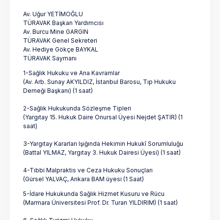
Av. Uğur YETİMOĞLU
TÜRAVAK Başkan Yardımcısı
Av. Burcu Mine GARGIN
TÜRAVAK Genel Sekreteri
Av. Hediye Gökçe BAYKAL
TÜRAVAK Saymanı
1-Sağlık Hukuku ve Ana Kavramlar
(Av. Arb. Sunay AKYILDIZ, İstanbul Barosu, Tıp Hukuku
Derneği Başkanı) (1 saat)
2-Sağlık Hukukunda Sözleşme Tipleri
(Yargıtay 15. Hukuk Daire Onursal Üyesi Nejdet ŞATIR) (1
saat)
3-Yargıtay Kararları Işığında Hekimin Hukukî Sorumluluğu
(Battal YILMAZ, Yargıtay 3. Hukuk Dairesi Üyesi) (1 saat)
4-Tıbbi Malpraktis ve Ceza Hukuku Sonuçları
(Gürsel YALVAÇ, Ankara BAM üyesi (1 Saat)
5-İdare Hukukunda Sağlık Hizmet Kusuru ve Rücu
(Marmara Üniversitesi Prof. Dr. Turan YILDIRIM) (1 saat)