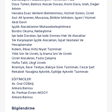
Dava Türleri, Belirsiz Alacak Davası, Kısmi Dava, Islah, Değer
Artırım
Hesaba Esas Verilerin Belirlenmesi, Hizmet Süresi, Ücret
Asıl-Alt İşveren, Muvazaa, Birlikte İstihdam, İşyeri / Hizmet
Akdi Devri
İşçilik Alacaklarının Muhasebeleştirilmesi
Bordro Okuma, Netleştirme
İşe İade Davaları, İşe İade Sonrası Hak Ve Alacaklar
Sık Karşılaşılan İşçilik Alacakları, İspat Vasıtaları Ve
Hesaplamalar
Kıdem, İhbar, Kötü Niyet Tazminatı
Yıllık İzin Ve Ücreti, İş Arama İzni Ve Ücreti
Ücret Alacakları, Fazla Çalışma
Hafta Tatili, Ubgt Ücreti
İkramiye, İlave Tediye, Bakiye Süre Tazminatı, Cezai Şart
Rekabet Yasağına Aykırılık, Eşitliğe Aykırılık Tazminatı
EĞİTİMCİLER:
Av. Oral ÖZBAŞ
Ankara Barosu
Av. Perihan Evren AKSOY
Ankara Barosu
Bilgilendirme