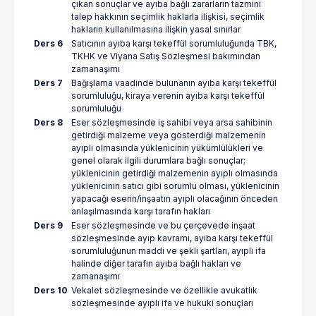
çıkan sonuçlar ve ayıba bağlı zararların tazmini
talep hakkının seçimlik haklarla ilişkisi, seçimlik
hakların kullanılmasına ilişkin yasal sınırlar
Ders 6
Satıcının ayıba karşı tekeffül sorumluluğunda TBK,
TKHK ve Viyana Satış Sözleşmesi bakımından
zamanaşımı
Ders 7
Bağışlama vaadinde bulunanın ayıba karşı tekeffül
sorumluluğu, kiraya verenin ayıba karşı tekeffül
sorumluluğu
Ders 8
Eser sözleşmesinde iş sahibi veya arsa sahibinin
getirdiği malzeme veya gösterdiği malzemenin
ayıplı olmasında yüklenicinin yükümlülükleri ve
genel olarak ilgili durumlara bağlı sonuçlar;
yüklenicinin getirdiği malzemenin ayıplı olmasında
yüklenicinin satıcı gibi sorumlu olması, yüklenicinin
yapacağı eserin/inşaatın ayıplı olacağının önceden
anlaşılmasında karşı tarafın hakları
Ders 9
Eser sözleşmesinde ve bu çerçevede inşaat
sözleşmesinde ayıp kavramı, ayıba karşı tekeffül
sorumluluğunun maddi ve şekli şartları, ayıplı ifa
halinde diğer tarafın ayıba bağlı hakları ve
zamanaşımı
Ders 10
Vekalet sözleşmesinde ve özellikle avukatlık
sözleşmesinde ayıplı ifa ve hukuki sonuçları