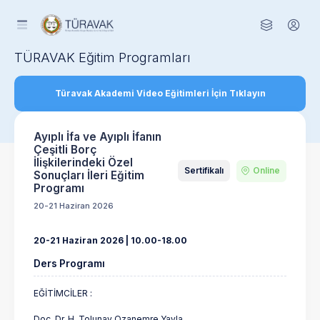
TÜRAVAK Eğitim Programları
Türavak Akademi Video Eğitimleri İçin Tıklayın
Ayıplı İfa ve Ayıplı İfanın
Çeşitli Borç
İlişkilerindeki Özel
Sertifikalı
Online
Sonuçları İleri Eğitim
Programı
20-21 Haziran 2026
20-21 Haziran 2026 | 10.00-18.00
Ders Programı
EĞİTİMCİLER :
Doç. Dr. H. Tolunay Ozanemre Yayla