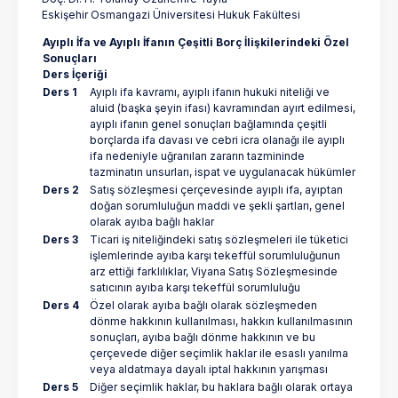
Eskişehir Osmangazi Üniversitesi Hukuk Fakültesi
Ayıplı İfa ve Ayıplı İfanın Çeşitli Borç İlişkilerindeki Özel
Sonuçları
Ders İçeriği
Ders 1
Ayıplı ifa kavramı, ayıplı ifanın hukuki niteliği ve
aluid (başka şeyin ifası) kavramından ayırt edilmesi,
ayıplı ifanın genel sonuçları bağlamında çeşitli
borçlarda ifa davası ve cebri icra olanağı ile ayıplı
ifa nedeniyle uğranılan zararın tazmininde
tazminatın unsurları, ispat ve uygulanacak hükümler
Ders 2
Satış sözleşmesi çerçevesinde ayıplı ifa, ayıptan
doğan sorumluluğun maddi ve şekli şartları, genel
olarak ayıba bağlı haklar
Ders 3
Ticari iş niteliğindeki satış sözleşmeleri ile tüketici
işlemlerinde ayıba karşı tekeffül sorumluluğunun
arz ettiği farklılıklar, Viyana Satış Sözleşmesinde
satıcının ayıba karşı tekeffül sorumluluğu
Ders 4
Özel olarak ayıba bağlı olarak sözleşmeden
dönme hakkının kullanılması, hakkın kullanılmasının
sonuçları, ayıba bağlı dönme hakkının ve bu
çerçevede diğer seçimlik haklar ile esaslı yanılma
veya aldatmaya dayalı iptal hakkının yarışması
Ders 5
Diğer seçimlik haklar, bu haklara bağlı olarak ortaya