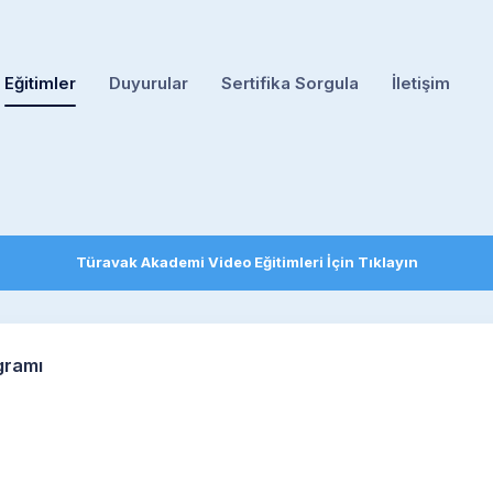
Eğitimler
Duyurular
Sertifika Sorgula
İletişim
Türavak Akademi Video Eğitimleri İçin Tıklayın
gramı