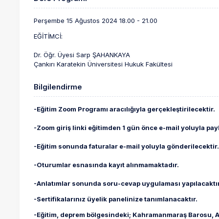
Perşembe 15 Ağustos 2024 18.00 - 21.00
EĞİTİMCİ:
Dr. Öğr. Üyesi Sarp ŞAHANKAYA
Çankırı Karatekin Üniversitesi Hukuk Fakültesi
Bilgilendirme
-Eğitim Zoom Programı aracılığıyla gerçekleştirilecektir.
-Zoom giriş linki eğitimden 1 gün önce e-mail yoluyla payl
-Eğitim sonunda faturalar e-mail yoluyla gönderilecektir
-Oturumlar esnasında kayıt alınmamaktadır.
-Anlatımlar sonunda soru-cevap uygulaması yapılacaktır
-Sertifikalarınız üyelik panelinize tanımlanacaktır.
-Eğitim, deprem bölgesindeki; Kahramanmaraş Barosu, Ad