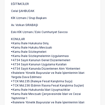
EĞİTİMCİLER
Celal ŞAHBUDAK
KİK Uzmanı / Grup Başkanı
Av. Volkan SIRABAŞI
Eski KİK Uzmanı / Eski Cumhuriyet Savcısı
KONULAR
•Kamu İhale Hukukuna Giriş
•Kamu İhale Hukuku Mevzuatı
•Kamu İhale Sözleşmeleri
•Kamu İhale Sözleşmelerinin Uygulanması
•4734 Sayılı Kanunun Genel Düzenlemeleri
•4734 Sayılı Kanunun Uygulama Kuralları
•4734 Sayılı Kanunda Düzenlenen Alım Yöntemleri
•İhalelere Yönelik Başvurular ve İhale İşlemlerinin İdari
Yargıda Dava Edilmesi
•TCK Md.235 (İhaleye Fesat Karıştırma Suçu)
•TCK Md.236 (Edimin İfasına Fesat Karıştırma Suçları)
•Kamu İhale Hukukunda İdari Uyuşmazlıklar
•Kamu İhale Mevzuatı Çerçevesinde İdari ve Cezai
Yaptırımlar 1
•İhalelere Yönelik Başvurular ve İhale İşlemlerinin İdari