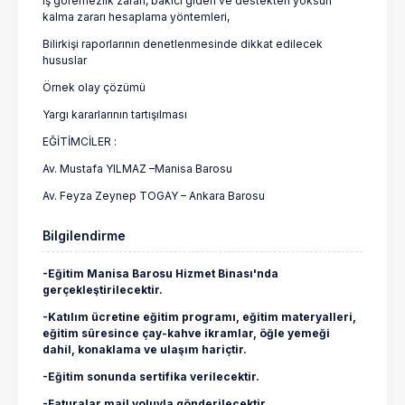
iş göremezlik zararı, bakıcı gideri ve destekten yoksun
kalma zararı hesaplama yöntemleri,
Bilirkişi raporlarının denetlenmesinde dikkat edilecek
hususlar
Örnek olay çözümü
Yargı kararlarının tartışılması
EĞİTİMCİLER :
Av. Mustafa YILMAZ –Manisa Barosu
Av. Feyza Zeynep TOGAY – Ankara Barosu
Bilgilendirme
-Eğitim Manisa Barosu Hizmet Binası'nda
gerçekleştirilecektir.
-Katılım ücretine eğitim programı, eğitim materyalleri,
eğitim süresince çay-kahve ikramlar, öğle yemeği
dahil, konaklama ve ulaşım hariçtir.
-Eğitim sonunda sertifika verilecektir.
-Faturalar mail yoluyla gönderilecektir.