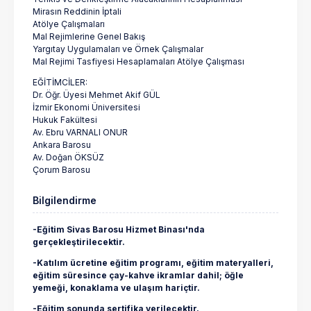
Mirasın Reddinin İptali
Atölye Çalışmaları
Mal Rejimlerine Genel Bakış
Yargıtay Uygulamaları ve Örnek Çalışmalar
Mal Rejimi Tasfiyesi Hesaplamaları Atölye Çalışması
EĞİTİMCİLER:
Dr. Öğr. Üyesi Mehmet Akif GÜL
İzmir Ekonomi Üniversitesi
Hukuk Fakültesi
Av. Ebru VARNALI ONUR
Ankara Barosu
Av. Doğan ÖKSÜZ
Çorum Barosu
Bilgilendirme
-Eğitim Sivas Barosu Hizmet Binası'nda
gerçekleştirilecektir.
-Katılım ücretine eğitim programı, eğitim materyalleri,
eğitim süresince çay-kahve ikramlar dahil; öğle
yemeği, konaklama ve ulaşım hariçtir.
-Eğitim sonunda sertifika verilecektir.