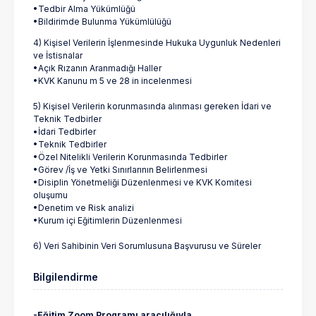
•Tedbir Alma Yükümlüğü
•Bildirimde Bulunma Yükümlülüğü
4) Kişisel Verilerin İşlenmesinde Hukuka Uygunluk Nedenleri
ve İstisnalar
•Açık Rızanın Aranmadığı Haller
•KVK Kanunu m 5 ve 28 in incelenmesi
5) Kişisel Verilerin korunmasında alınması gereken İdari ve
Teknik Tedbirler
•İdari Tedbirler
•Teknik Tedbirler
•Özel Nitelikli Verilerin Korunmasında Tedbirler
•Görev /İş ve Yetki Sınırlarının Belirlenmesi
•Disiplin Yönetmeliği Düzenlenmesi ve KVK Komitesi
oluşumu
•Denetim ve Risk analizi
•Kurum içi Eğitimlerin Düzenlenmesi
6) Veri Sahibinin Veri Sorumlusuna Başvurusu ve Süreler
Bilgilendirme
-Eğitim Zoom Programı aracılığıyla