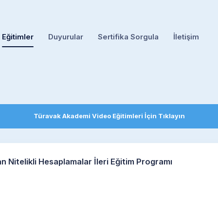
Eğitimler
Duyurular
Sertifika Sorgula
İletişim
Türavak Akademi Video Eğitimleri İçin Tıklayın
Nitelikli Hesaplamalar İleri Eğitim Programı