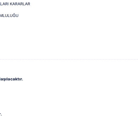
KLARI KARARLAR
UMLULUĞU
aşılacaktır.
.
.