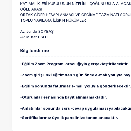
KAT MALİKLERİ KURULUNUN NİTELİKLİ ÇOĞUNLUKLA ALACA
ÖĞLE ARASI
ORTAK GİDER HESAPLANMASI VE GECİKME TAZMİNATI SOR
TOPLU YAPILARA İLİŞKİN HÜKÜMLER
Av. Jülide SOYBAŞ
Av. Murat USLU
Bilgilendirme
-Eğitim Zoom Programı aracılığıyla gerçekleştirilecektir.
-Zoom giriş linki eğitimden 1 gün önce e-mail yoluyla payl
-Eğitim sonunda faturalar e-mail yoluyla gönderilecektir
-Oturumlar esnasında kayıt alınmamaktadır.
-Anlatımlar sonunda soru-cevap uygulaması yapılacaktır
-Sertifikalarınız üyelik panelinize tanımlanacaktır.