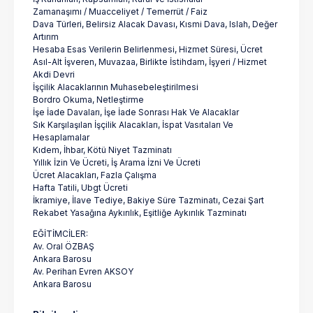
Zamanaşımı / Muacceliyet / Temerrüt / Faiz
Dava Türleri, Belirsiz Alacak Davası, Kısmi Dava, Islah, Değer
Artırım
Hesaba Esas Verilerin Belirlenmesi, Hizmet Süresi, Ücret
Asıl-Alt İşveren, Muvazaa, Birlikte İstihdam, İşyeri / Hizmet
Akdi Devri
İşçilik Alacaklarının Muhasebeleştirilmesi
Bordro Okuma, Netleştirme
İşe İade Davaları, İşe İade Sonrası Hak Ve Alacaklar
Sık Karşılaşılan İşçilik Alacakları, İspat Vasıtaları Ve
Hesaplamalar
Kıdem, İhbar, Kötü Niyet Tazminatı
Yıllık İzin Ve Ücreti, İş Arama İzni Ve Ücreti
Ücret Alacakları, Fazla Çalışma
Hafta Tatili, Ubgt Ücreti
İkramiye, İlave Tediye, Bakiye Süre Tazminatı, Cezai Şart
Rekabet Yasağına Aykırılık, Eşitliğe Aykırılık Tazminatı
EĞİTİMCİLER:
Av. Oral ÖZBAŞ
Ankara Barosu
Av. Perihan Evren AKSOY
Ankara Barosu