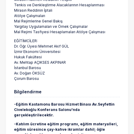
Tenkis ve Denkleştirme Alacaklarının Hesaplanması
Mirasın Reddinin İptali
Atölye Çalışmaları
Mal Rejimlerine Genel Bakış
Yargıtay Uygulamaları ve Örnek Çalışmalar
Mal Rejimi Tasfiyesi Hesaplamaları Atölye Çalışması
EĞİTİMCİLER:
Dr. Öğr. Üyesi Mehmet Akif GÜL
İzmir Ekonomi Üniversitesi
Hukuk Fakültesi
Av. Mehtap AÇIKSES AKPINAR
İstanbul Barosu
Av. Doğan ÖKSÜZ
Çorum Barosu
Bilgilendirme
-Eğitim Kastamonu Barosu Hizmet Binası Av.Seyfettin
Civelekoğlu Konferans Salonu'nda
gerçekleştirilecektir.
-Katılım ücretine eğitim programı, eğitim materyalleri,
eğitim süresince çay-kahve ikramlar dahil; öğle