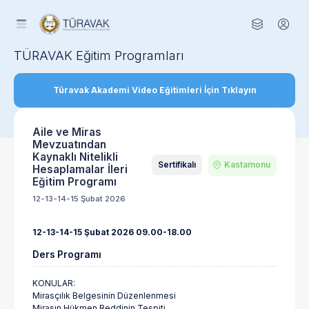
TÜRAVAK Eğitim Programları
Türavak Akademi Video Eğitimleri İçin Tıklayın
Aile ve Miras
Mevzuatından
Kaynaklı Nitelikli
Sertifikalı
Kastamonu
Hesaplamalar İleri
Eğitim Programı
12-13-14-15 Şubat 2026
12-13-14-15 Şubat 2026 09.00-18.00
Ders Programı
KONULAR:
Mirasçılık Belgesinin Düzenlenmesi
Mirasın Hükmen Reddinin Tespiti