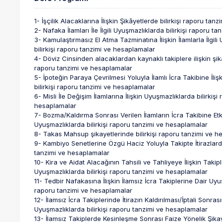
1- İşçilik Alacaklarına İlişkin Şikâyetlerde bilirkişi raporu ta
2- Nafaka İlamları İle İlgili Uyuşmazlıklarda bilirkişi raporu 
3- Kamulaştırmasız El Atma Tazminatına İlişkin İlamlarla İlgili
bilirkişi raporu tanzimi ve hesaplamalar
4- Döviz Cinsinden alacaklardan kaynaklı takiplere ilişkin şika
raporu tanzimi ve hesaplamalar
5- İpoteğin Paraya Çevrilmesi Yoluyla İlamlı İcra Takibine İli
bilirkişi raporu tanzimi ve hesaplamalar
6- Misli İle Değişim İlamlarına İlişkin Uyuşmazlıklarda bilirkişi
hesaplamalar
7- Bozma/Kaldırma Sonrası Verilen İlamların İcra Takibine Etki
Uyuşmazlıklarda bilirkişi raporu tanzimi ve hesaplamalar
8- Takas Mahsup şikayetlerinde bilirkişi raporu tanzimi ve 
9- Kambiyo Senetlerine Özgü Haciz Yoluyla Takipte İtirazlarda
tanzimi ve hesaplamalar
10- Kira ve Aidat Alacağının Tahsili ve Tahliyeye İlişkin Takipler
Uyuşmazlıklarda bilirkişi raporu tanzimi ve hesaplamalar
11- Tedbir Nafakasına İlişkin İlamsız İcra Takiplerine Dair Uyuş
raporu tanzimi ve hesaplamalar
12- İlamsız İcra Takiplerinde İtirazın Kaldırılması/İptali Sonr
Uyuşmazlıklarda bilirkişi raporu tanzimi ve hesaplamalar
13- İlamsız Takiplerde Kesinleşme Sonrası Faize Yönelik Şikaye