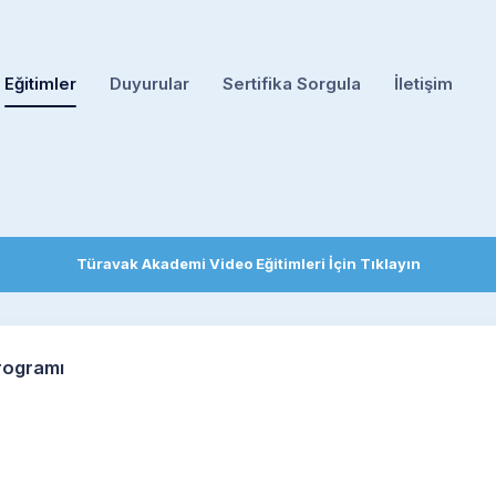
Eğitimler
Duyurular
Sertifika Sorgula
İletişim
Türavak Akademi Video Eğitimleri İçin Tıklayın
Programı