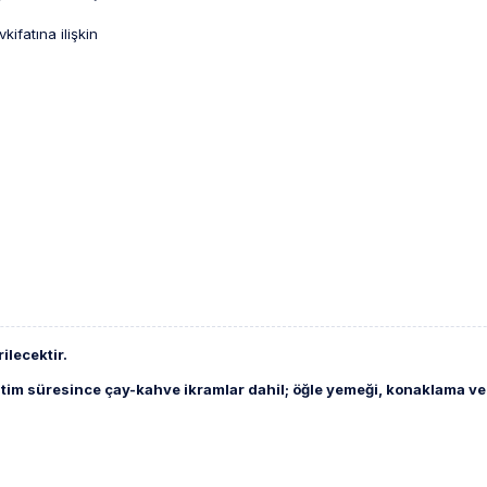
ifatına ilişkin
ilecektir.
ğitim süresince çay-kahve ikramlar dahil; öğle yemeği, konaklama ve 