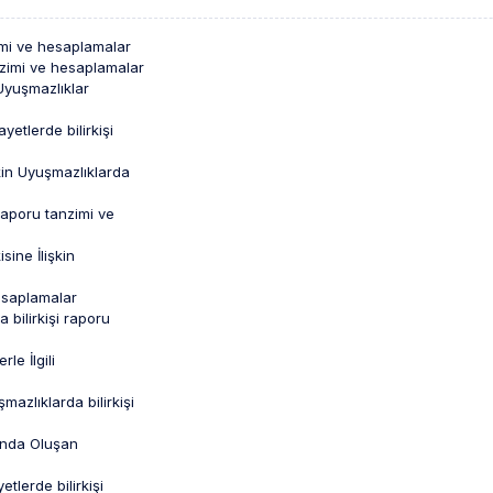
nzimi ve hesaplamalar
tanzimi ve hesaplamalar
 Uyuşmazlıklar
yetlerde bilirkişi
şkin Uyuşmazlıklarda
 raporu tanzimi ve
sine İlişkin
hesaplamalar
 bilirkişi raporu
le İlgili
mazlıklarda bilirkişi
asında Oluşan
tlerde bilirkişi