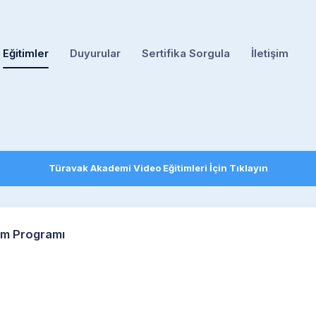
Eğitimler
Duyurular
Sertifika Sorgula
İletişim
Türavak Akademi Video Eğitimleri İçin Tıklayın
tim Programı